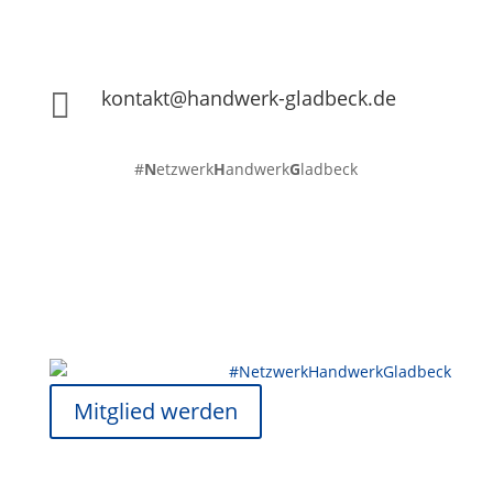
kontakt@handwerk-gladbeck.de

#
N
etzwerk
H
andwerk
G
ladbeck
Mitglied werden