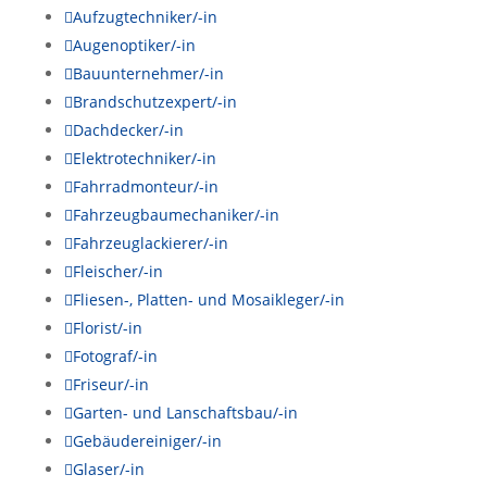

Aufzugtechniker/-in

Augenoptiker/-in

Bauunternehmer/-in

Brandschutzexpert/-in

Dachdecker/-in

Elektrotechniker/-in

Fahrradmonteur/-in

Fahrzeugbaumechaniker/-in

Fahrzeuglackierer/-in

Fleischer/-in

Fliesen-, Platten- und Mosaikleger/-in

Florist/-in

Fotograf/-in

Friseur/-in

Garten- und Lanschaftsbau/-in

Gebäudereiniger/-in

Glaser/-in