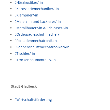

Hörakustiker/-in

Karosseriemechaniker/-in

Klempner/-in

Maler/-in und Lackierer/-in

Metallbauer/-in & Schlosser/-in

Orthopädieschuhmacher/-in

Rollladenmechatroniker/-in

Sonnenschutzmechatroniker/-in

Tischler/-in

Trockenbaumonteur/-in
Stadt Gladbeck

Wirtschaftsförderung