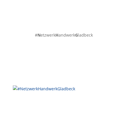
#
N
etzwerk
H
andwerk
G
ladbeck